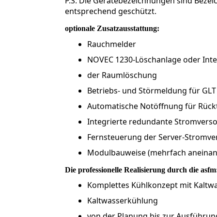
P.S: Die Gerätebezeichnungen sind Bezei
entsprechend geschützt.
optionale Zusatzausstattung:
Rauchmelder
NOVEC 1230-Löschanlage oder Inte
der Raumlöschung
Betriebs- und Störmeldung für GLT
Automatische Notöffnung für Rück
Integrierte redundante Stromverso
Fernsteuerung der Server-Stromv
Modulbauweise (mehrfach aneinand
Die professionelle Realisierung durch die asfm
Komplettes Kühlkonzept mit Kaltw
Kaltwasserkühlung
von der Planung bis zur Ausführun