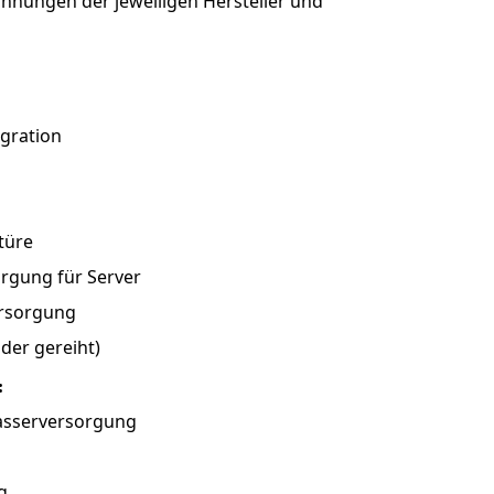
chnungen der jeweiligen Hersteller und
gration
türe
rgung für Server
ersorgung
er gereiht)
:
asserversorgung
g