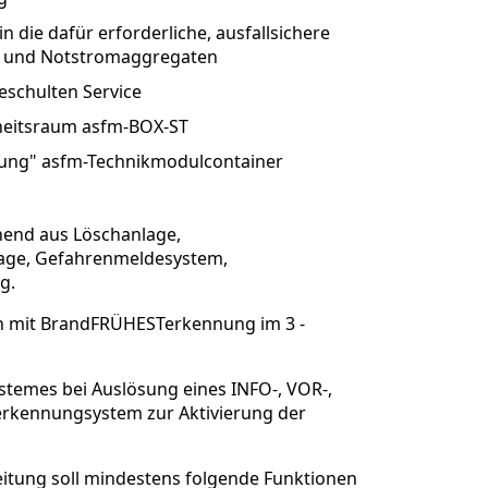
n die dafür erforderliche, ausfallsichere
n und Notstromaggregaten
eschulten Service
rheitsraum asfm-BOX-ST
ösung" asfm-Technikmodulcontainer
end aus Löschanlage,
age, Gefahrenmeldesystem,
g.
n mit BrandFRÜHESTerkennung im 3 -
temes bei Auslösung eines INFO-, VOR-,
kennungsystem zur Aktivierung der
itung soll mindestens folgende Funktionen