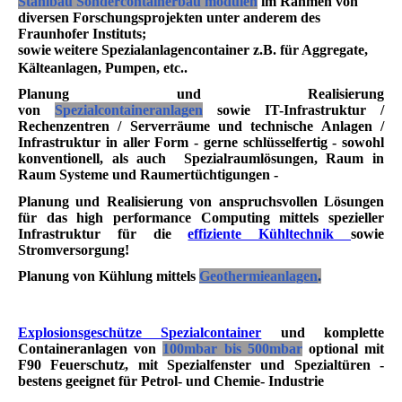
Stahlbau Sondercontainerbau modulen
im Rahmen von
diversen Forschungsprojekten unter anderem des
Fraunhofer Instituts;
sowie
weitere Spezialanlagencontainer z.B. für Aggregate,
Kälteanlagen, Pumpen, etc..
Planung und Realisierung
von
Spezialcontaineranlagen
sowie IT-Infrastruktur /
Rechenzentren / Serverräume und technische Anlagen /
Infrastruktur in aller Form - gerne schlüsselfertig - sowohl
konventionell, als auch Spezialraumlösungen, Raum in
Raum Systeme und Raumertüchtigungen -
Planung und Realisierung von anspruchsvollen Lösungen
für das high performance Computing mittels spezieller
Infrastruktur für die
effiziente Kühltechnik
sowie
Stromversorgung!
Planung von Kühlung mittels
Geothermieanlagen
.
Explosionsgeschütze Spezialcontainer
und komplette
Containeranlagen von
100mbar bis 500mbar
optional mit
F90 Feuerschutz, mit Spezialfenster und Spezialtüren -
bestens geeignet für Petrol- und Chemie- Industrie