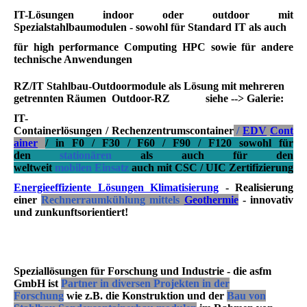
IT-Lösungen
indoor oder outdoor mit
Spezialstahlbaumodulen
- sowohl für Standard IT als auch
für high performance Computing HPC
sowie für andere
technische Anwendungen
RZ/IT Stahlbau-Outdoormodule als Lösung mit mehreren
getrennten Räumen Outdoor-RZ siehe --> Galerie:
IT-
Containerlösungen / Rechenzentrumscontainer
/
EDV
Cont
ainer
/ in F0 / F30 / F60 / F90 / F120 sowohl für
den
stationären
als auch für den
weltweit
mobilen
Einsatz
auch mit CSC / UIC Zertifizierung
Energieeffiziente Lösungen Klimatisierung
- Realisierung
einer
Rechnerraumkühlung mittels
Geothermie
- innovativ
und zunkunftsorientiert!
Speziallösungen für Forschung und Industrie - die asfm
GmbH ist
Partner in diversen Projekten in der
Forschung
wie z.B. die Konstruktion und der
Bau von